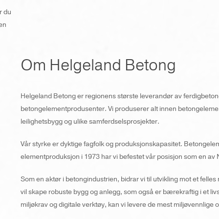
r du
len
Om Helgeland Betong
Helgeland Betong er regionens største leverandør av ferdigbeton
betongelementprodusenter. Vi produserer alt innen betongelemente
leilighetsbygg og ulike samferdselsprosjekter.
Vår styrke er dyktige fagfolk og produksjonskapasitet. Betongeleme
elementproduksjon i 1973 har vi befestet vår posisjon som en av
Som en aktør i betongindustrien, bidrar vi til utvikling mot et fell
vil skape robuste bygg og anlegg, som også er bærekraftig i et livs
miljøkrav og digitale verktøy, kan vi levere de mest miljøvennlige o