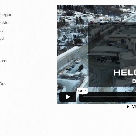
 sørger
jekter
av
od
lser,
. Om