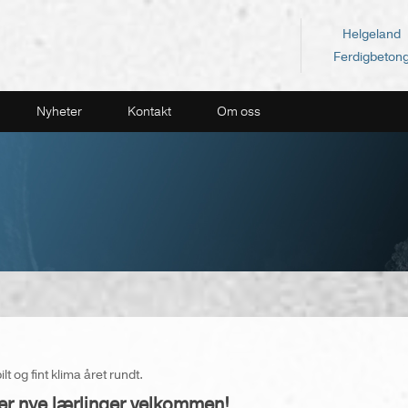
Helgeland
Ferdigbeton
Nyheter
Kontakt
Om oss
lt og fint klima året rundt.
er nye lærlinger velkommen!