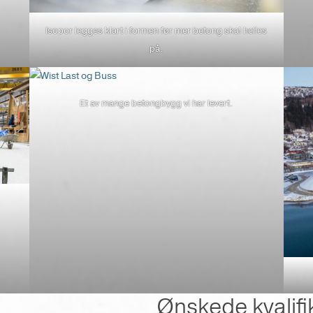
Isopor legges klart i formen før mer betong skal helles
på.
Et av mange betongbygg vi har levert.
Ønskede kvalifi