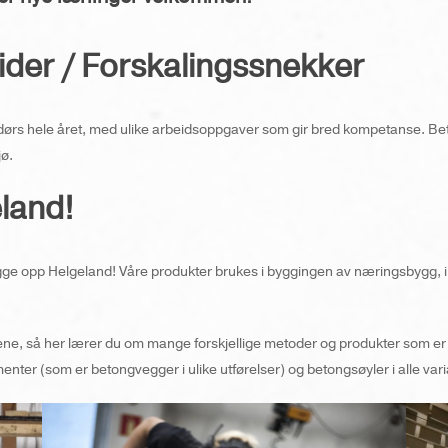
der / Forskalingssnekker
dørs hele året, med ulike arbeidsoppgaver som gir bred kompetanse. Be
jø.
land!
 opp Helgeland! Våre produkter brukes i byggingen av næringsbygg, indus
tene, så her lærer du om mange forskjellige metoder og produkter som er 
nter (som er betongvegger i ulike utførelser) og betongsøyler i alle vari