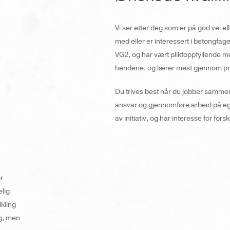
Vi ser etter deg som er på god vei e
med eller er interessert i betongfage
VG2, og har vært pliktoppfyllende me
hendene, og lærer mest gjennom pr
Du trives best når du jobber sammen
ansvar og gjennomføre arbeid på ege
av initiativ, og har interesse for fo
r
elig
ikling
g, men