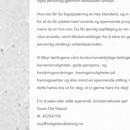
også personlig gjennom tillitsbasert ansvar.
Hos oss får du fagopplæring av høy standard, og vi
for at du får jobbet med varierte og spennende pros
mens du er hos oss. Du får jevnlig oppfølging av en 
våre ansatte, samt tilbakemeldinger for å sikre en g
personlig utvikling i arbeidsperioden.
Vi tilbyr lærlingene våre konkurransedyktige betinge
karrieremuligheter, gode pensjons- og
forsikringsordninger, treningsmuligheter på
treningssenter og ikke minst en spennende stilling
dette høres bra ut for deg, vil vi gjerne høre fra deg!
For å søke eller stille spørsmål, kontakt teknisk sjef
Svein Ole Ysland
tlf. 45254158
soy@helgelandbetong.no