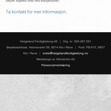
søyler skjøtes ofte ved etasjeskiller.
Ta kontakt for mer informasjon.
Helgeland Ferdigbetong AS
|
Org. nr. 929 267 281
Besøksadresse: Nesnaveien 59, 8614 Mo i Rana
|
Post: PB 610, 8607
Mo i Rana
|
ordre@helgelandferdigbetong.no
Webdesign av Mementor AS
Personvernerklæring