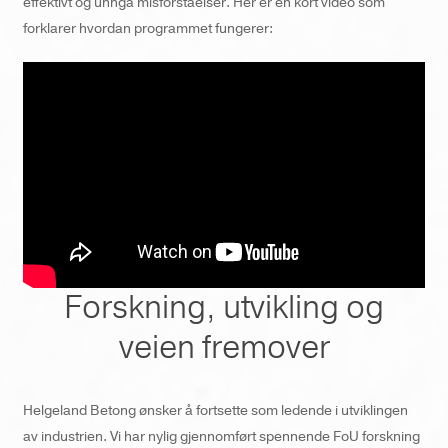
effektivt og unngå misforståelser. Her er en kort video som
forklarer hvordan programmet fungerer:
Forskning, utvikling og
veien fremover
Helgeland Betong ønsker å fortsette som ledende i utviklingen
av industrien. Vi har nylig gjennomført spennende FoU forskning