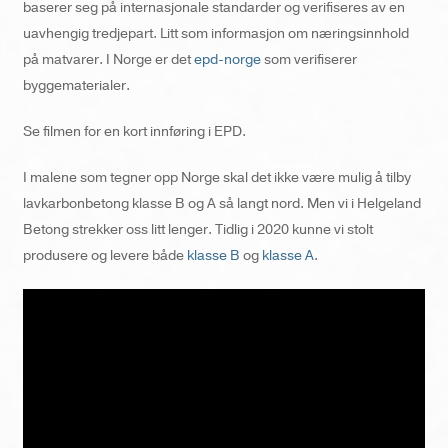
baserer seg på internasjonale standarder og verifiseres av en
uavhengig tredjepart. Litt som informasjon om næringsinnhold
på matvarer. I Norge er det
epd-norge
som verifiserer
byggematerialer.
Se filmen for en kort innføring i EPD.
I malene som tegner opp Norge skal det ikke være mulig å tilby
lavkarbonbetong klasse B og A så langt nord. Men vi i Helgeland
Betong strekker oss litt lenger. Tidlig i 2020 kunne vi stolt
produsere og levere både
klasse B
og
klasse A
.